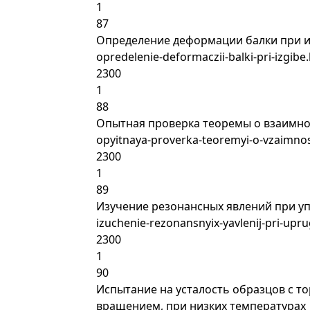
1
87
Определение деформации балки при и
opredelenie-deformaczii-balki-pri-izgibe
2300
1
88
Опытная проверка теоремы о взаимн
opyitnaya-proverka-teoremyi-o-vzaimno
2300
1
89
Изучение резонансных явлений при уп
izuchenie-rezonansnyix-yavlenij-pri-upru
2300
1
90
Испытание на усталость образцов с т
вращением, при низких температурах