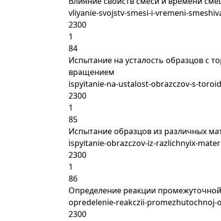
Влияние свойств смеси и времени см
vliyanie-svojstv-smesi-i-vremeni-smesh
2300
1
84
Испытание на усталость образцов с т
вращением
ispyitanie-na-ustalost-obrazczov-s-toroid
2300
1
85
Испытание образцов из различных ма
ispyitanie-obrazczov-iz-razlichnyix-mate
2300
1
86
Определение реакции промежуточной
opredelenie-reakczii-promezhutochnoj-o
2300