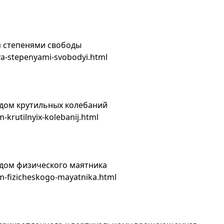
я степенями свободы
ya-stepenyami-svobodyi.html
дом крутильных колебаний
krutilnyix-kolebanij.html
дом физического маятника
-fizicheskogo-mayatnika.html