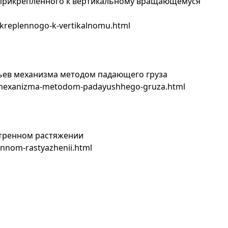
 прикрепленного к вертикальному вращающемуся
rikreplennogo-k-vertikalnomu.html
ьев механизма методом падающего груза
v-mexanizma-metodom-padayushhego-gruza.html
тренном растяжении
ennom-rastyazhenii.html