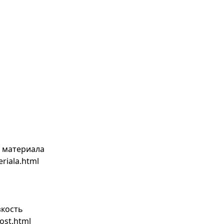
и материала
eriala.html
зкость
ost.html