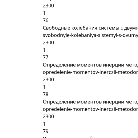
2300
1
76
Свободные колебания системы с двум
svobodnyie-kolebaniya-sistemyi-s-dvum
2300
1
77
Определение моментов инерции мето
opredelenie-momentov-inerczii-metodom-
2300
1
78
Определение моментов инерции мето
opredelenie-momentov-inerczii-metodom
2300
1
79