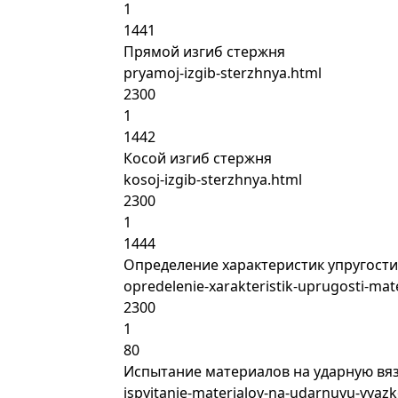
1
1441
Прямой изгиб стержня
pryamoj-izgib-sterzhnya.html
2300
1
1442
Косой изгиб стержня
kosoj-izgib-sterzhnya.html
2300
1
1444
Определение характеристик упругост
opredelenie-xarakteristik-uprugosti-mat
2300
1
80
Испытание материалов на ударную вя
ispyitanie-materialov-na-udarnuyu-vyazk