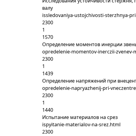
Исследования устойчивости стержня,
валу
issledovaniya-ustojchivosti-sterzhnya-p
2300
1
1570
Определение моментов инерции звен
opredelenie-momentov-inerczii-zvene
2300
1
1439
Определение напряжений при внецен
opredelenie-napryazhenij-pri-vneczentr
2300
1
1440
Испытание материалов на срез
ispyitanie-materialov-na-srez.html
2300