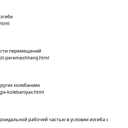
згибе
.html
ости перемещений
sti-peremeshhenij.html
ругих колебаниях
gix-kolebaniyax.html
ороидальной рабочей частью в условии изгиба с