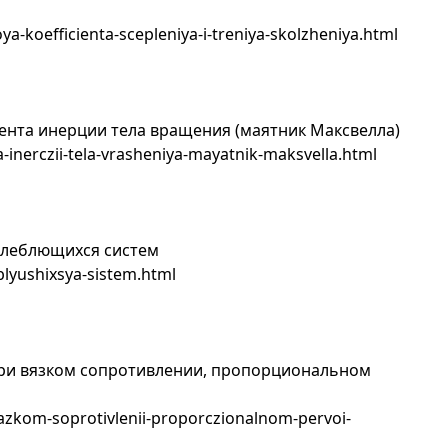
ya-koefficienta-scepleniya-i-treniya-skolzheniya.html
нта инерции тела вращения (маятник Максвелла)
nerczii-tela-vrasheniya-mayatnik-maksvella.html
олеблющихся систем
lyushixsya-sistem.html
ри вязком сопротивлении, пропорциональном
yazkom-soprotivlenii-proporczionalnom-pervoi-