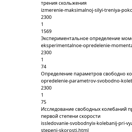
трения скольжения
izmerenie-maksimalnoj-silyi-treniya-poko
2300
1
1569
Экспериментальное определение моме
eksperimentalnoe-opredelenie-momenta-i
2300
1
74
Определение параметров свободно к
opredelenie-parametrov-svobodno-koleb
2300
1
75
Исследование свободных колебаний п
первой степени скорости
issledovanie-svobodnyix-kolebanij-pri-v
stepeni-skorosti.html