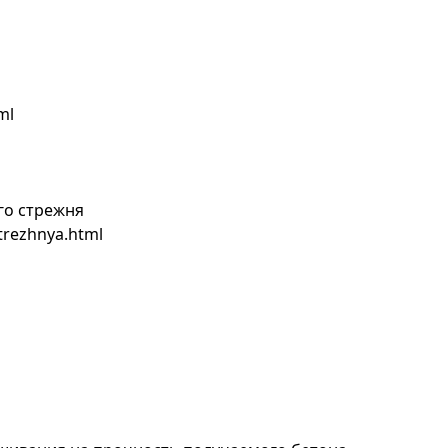
ml
го стрежня
strezhnya.html