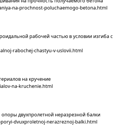
ешивания на прочность получаемого бетона
ivaniya-na-prochnost-poluchaemogo-betona.html
ороидальной рабочей частью в условии изгиба с
alnoj-rabochej-chastyu-v-uslovii.html
териалов на кручение
rialov-na-kruchenie.html
 опоры двухпролетной неразрезной балки
poryi-dvuxproletnoj-nerazreznoj-balki.html