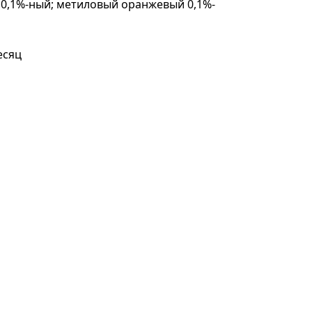
0,1%-ный; метиловый оранжевый 0,1%-
есяц