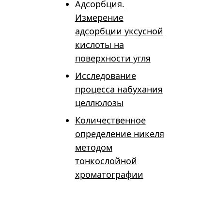
Адсорбция.
Измерение
адсорбции уксусной
кислоты на
поверхности угля
Исследование
процесса набухания
целлюлозы
Количественное
определение никеля
методом
тонкослойной
хроматографии