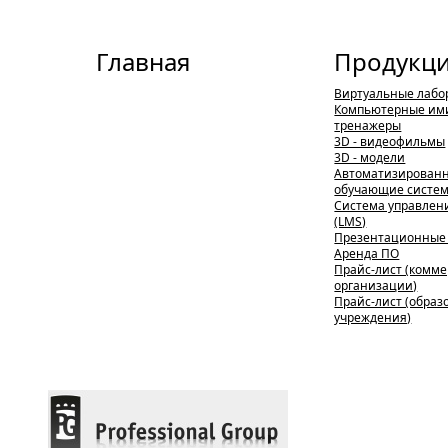
Главная
Продукц
Виртуальные лабо
Компьютерные им
тренажеры
3D - видеофильмы
3D - модели
Автоматизирован
обучающие систе
Система управлен
(LMS)
Презентационные
Аренда ПО
Прайс-лист (комм
организации)
Прайс-лист (обра
учреждения)