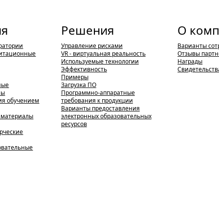
ия
Решения
О ком
ратории
Управление рисками
Варианты сот
итационные
VR - виртуальная реальность
Отзывы партн
Используемые технологии
Награды
Эффективность
Свидетельств
Примеры
ные
Загрузка ПО
мы
Программно-аппаратные
ия обучением
требования к продукции
Варианты предоставления
 материалы
электронных образовательных
ресурсов
ерческие
зовательные