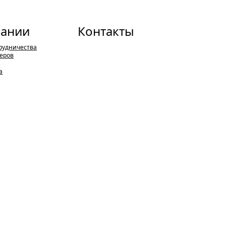
пании
Контакты
рудничества
еров
а