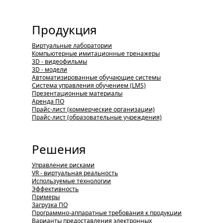
Продукция
Виртуальные лаборатории
Компьютерные имитационные тренажеры
3D - видеофильмы
3D - модели
Автоматизированные обучающие системы
Система управления обучением (LMS)
Презентационные материалы
Аренда ПО
Прайс-лист (коммерческие организации)
Прайс-лист (образовательные учреждения)
Решения
Управление рисками
VR - виртуальная реальность
Используемые технологии
Эффективность
Примеры
Загрузка ПО
Программно-аппаратные требования к продукции
Варианты предоставления электронных