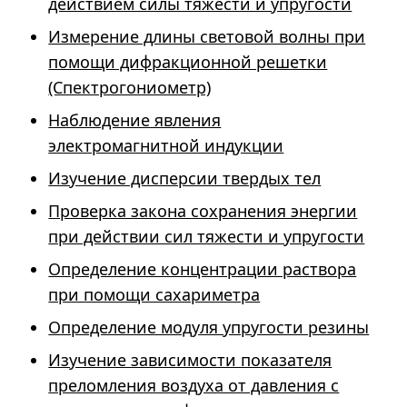
действием силы тяжести и упругости
Измерение длины световой волны при
помощи дифракционной решетки
(Спектрогониометр)
Наблюдение явления
электромагнитной индукции
Изучение дисперсии твердых тел
Проверка закона сохранения энергии
при действии сил тяжести и упругости
Определение концентрации раствора
при помощи сахариметра
Определение модуля упругости резины
Изучение зависимости показателя
преломления воздуха от давления с