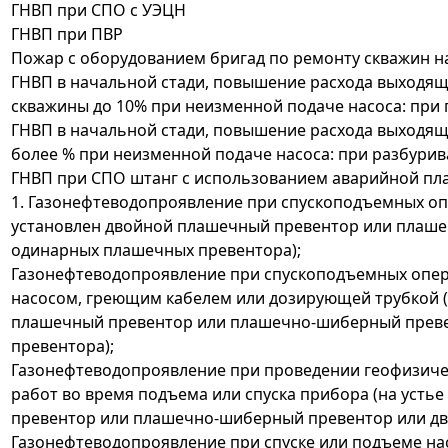
ГНВП при СПО с УЭЦН
ГНВП при ПВР
Пожар с оборудованием бригад по ремонту скважин на
ГНВП в начальной стади, повышение расхода выходя
скважины до 10% при неизменной подаче насоса: при
ГНВП в начальной стади, повышение расхода выходяще
более % при неизменной подаче насоса: при разбури
ГНВП при СПО штанг с использованием аварийной п
1. Газонефтеводопроявление при спускоподъемных опе
установлен двойной плашечный превентор или плаш
одинарных плашечных превентора);
Газонефтеводопроявление при спускоподъемных опе
насосом, греющим кабелем или дозирующей трубкой (
плашечный превентор или плашечно-шиберный прев
превентора);
Газонефтеводопроявление при проведении геофизич
работ во время подъема или спуска прибора (на уст
превентор или плашечно-шиберный превентор или дв
Газонефтеводопроявление при спуске или подъеме нас