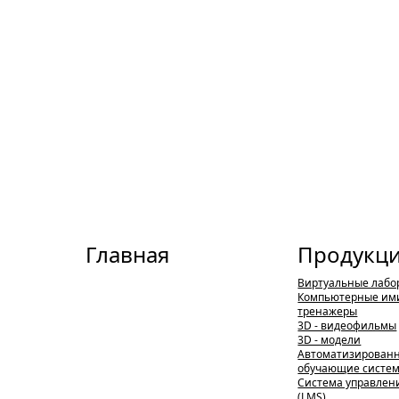
Главная
Продукц
Виртуальные лабо
Компьютерные им
тренажеры
3D - видеофильмы
3D - модели
Автоматизирован
обучающие систе
Система управлен
(LMS)