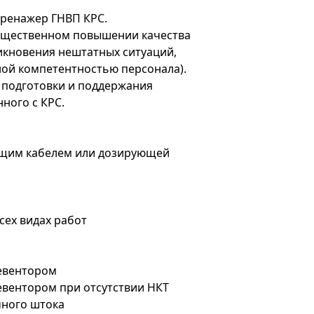
ренажер ГНВП КРС.
ущественном повышении качества
никновения нештатных ситуаций,
ой компетентностью персонала).
подготовки и поддержания
ного с КРС.
ющим кабелем или дозирующей
сех видах работ
ревентором
евентором при отсутствии НКТ
чного штока