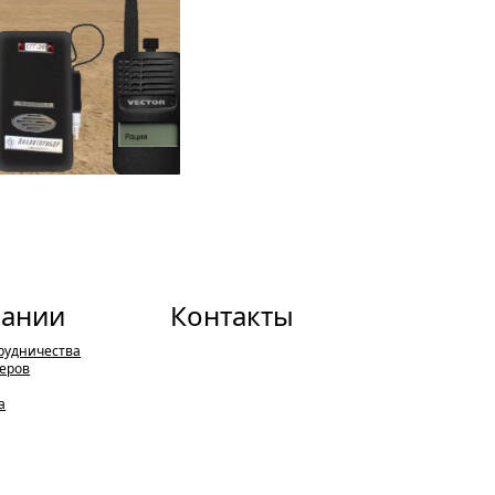
пании
Контакты
рудничества
еров
а