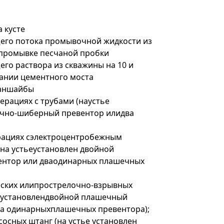
 кусте
щего потока промывочной жидкости из
 промывке песчаной пробки
го раствора из скважины на 10 и
вании цементного моста
ланшайбы
рациях с трубами (наустье
ечно-шиберный превентор илидва
рациях сэлектроцентробежным
на устьеустановлен двойной
ентор или дваодинарных плашечных
еских илипрострелочно-взрывных
ье установлендвойной плашечный
а одинарныхплашечных превентора);
осных штанг (на устье установлен