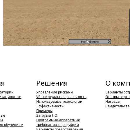
ия
Решения
О ком
ратории
Управление рисками
Варианты сот
итационные
VR - виртуальная реальность
Отзывы партн
Используемые технологии
Награды
Эффективность
Свидетельств
Примеры
ные
Загрузка ПО
мы
Программно-аппаратные
ия обучением
требования к продукции
Варианты предоставления