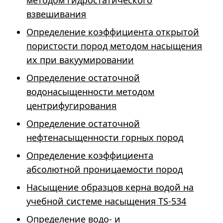
методом гидростатического
взвешивания
Определение коэффициента открытой
пористости пород методом насыщения
их при вакуумировании
Определение остаточной
водонасыщенности методом
центрифугирования
Определение остаточной
нефтенасыщенности горных пород
Определение коэффициента
абсолютной проницаемости пород
Насыщение образцов керна водой на
учебной системе насыщения TS-534
Определение водо- и