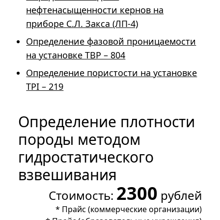
нефтенасыщенности кернов на
приборе С.Л. Закса (ЛП-4)
Определение фазовой проницаемости
на установке TBP – 804
Определение пористости на установке
TPI – 219
Определение плотности
породы методом
гидростатического
взвешивания
2300
Стоимость:
рублей
*
Прайс (коммерческие организации)