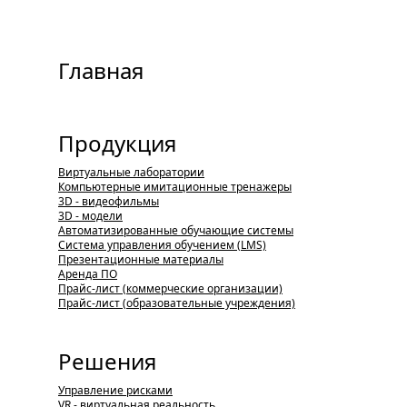
Главная
Продукция
Виртуальные лаборатории
Компьютерные имитационные тренажеры
3D - видеофильмы
3D - модели
Автоматизированные обучающие системы
Система управления обучением (LMS)
Презентационные материалы
Аренда ПО
Прайс-лист (коммерческие организации)
Прайс-лист (образовательные учреждения)
Решения
Управление рисками
VR - виртуальная реальность