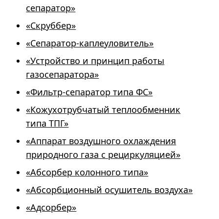
сепаратор»
«Скруббер»
«Сепаратор-каплеуловитель»
«Устройство и принцип работы
газосепаратора»
«Фильтр-сепаратор типа ФС»
«Кожухотрубчатый теплообменник
типа ТПГ»
«Аппарат воздушного охлаждения
природного газа с рециркуляцией»
«Абсорбер колонного типа»
«Абсорбционный осушитель воздуха»
«Адсорбер»