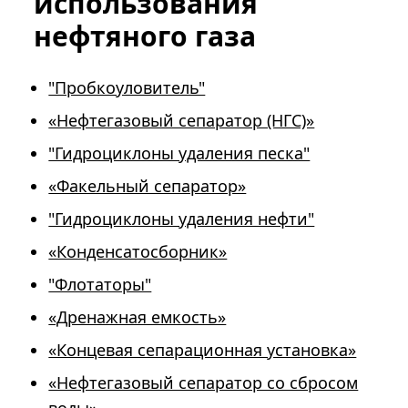
использования
нефтяного газа
"Пробкоуловитель"
«Нефтегазовый сепаратор (НГС)»
"Гидроциклоны удаления песка"
«Факельный сепаратор»
"Гидроциклоны удаления нефти"
«Конденсатосборник»
"Флотаторы"
«Дренажная емкость»
«Концевая сепарационная установка»
«Нефтегазовый сепаратор со сбросом