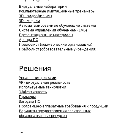
Виртуальные лаборатории
Компьютерные имитационные тренажеры
3D - видеофильмы
3D - модели
Автоматизированные обучающие системы
Система управления обучением (LMS)
Презентационные материалы
Аренда ПО
Прайс-лист (коммерческие организации)
Прайс-лист (образовательные учреждения)
Решения
Управление рисками
VR - виртуальная реальность
Используемые технологии
Эффективность
Примеры
Загрузка ПО
Программно-аппаратные требования к продукции
Варианты предоставления электронных
образовательных ресурсов