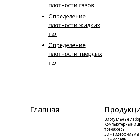
плотности газов
Определение
плотности жидких
тел
Определение
плотности твердых
тел
Главная
Продукц
Виртуальные лабо
Компьютерные им
тренажеры
3D - видеофильмы
3D - модели