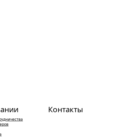
пании
Контакты
рудничества
еров
а