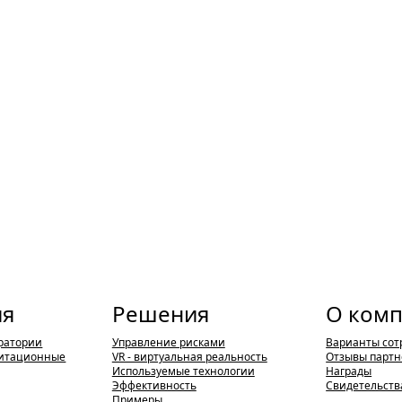
ия
Решения
О ком
ратории
Управление рисками
Варианты сот
итационные
VR - виртуальная реальность
Отзывы партн
Используемые технологии
Награды
Эффективность
Свидетельств
Примеры