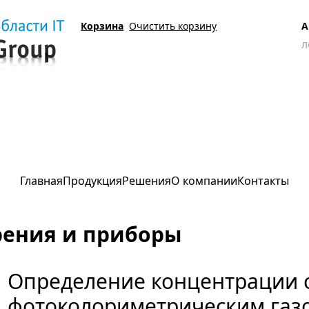
Корзина
Очистить корзину
А
рения и приборы
 газоанализатором (ГАНК-4)
Главная
Продукция
Решения
О компании
Контакты
рения и приборы
Определение концентрации о
фотоколориметрическим газ