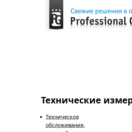
Главная
Продукция
Виртуальные лаборатории
Технические изме
Определение концентрации окиси азота фотоколориметрическим
Технические изме
Техническое
обслуживание,