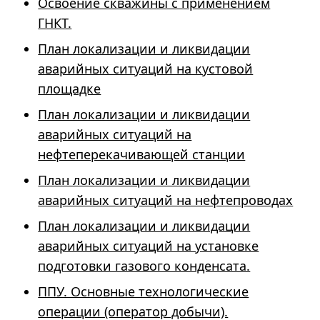
Освоение скважины с применением
ГНКТ.
План локализации и ликвидации
аварийных ситуаций на кустовой
площадке
План локализации и ликвидации
аварийных ситуаций на
нефтеперекачивающей станции
План локализации и ликвидации
аварийных ситуаций на нефтепроводах
План локализации и ликвидации
аварийных ситуаций на установке
подготовки газового конденсата.
ППУ. Основные технологические
операции (оператор добычи).