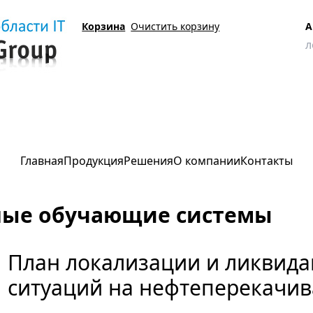
Корзина
Очистить корзину
А
ан локализации и ликвидации аварийных ситуаций на нефтеперекачив
Главная
Продукция
Решения
О компании
Контакты
ные обучающие системы
План локализации и ликвид
ситуаций на нефтеперекачи