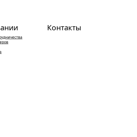
пании
Контакты
рудничества
еров
а