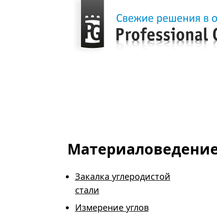
Главная
Продукция
Виртуальные лаборатории
Материаловедени
Материаловедени
Закалка углеродистой
стали
Измерение углов