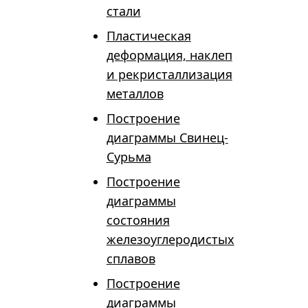
стали
Пластическая
деформация, наклеп
и рекристаллизация
металлов
Построение
диаграммы Свинец-
Сурьма
Построение
диаграммы
состояния
железоуглеродистых
сплавов
Построение
диаграммы