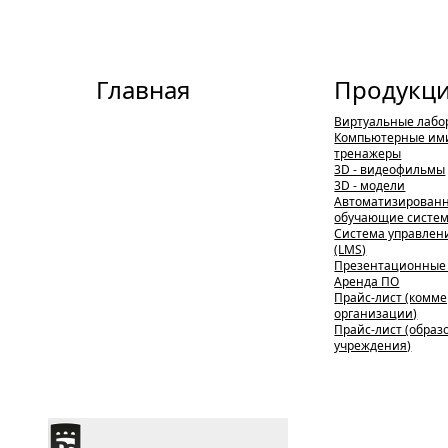
Главная
Продукц
Виртуальные лабо
Компьютерные им
тренажеры
3D - видеофильмы
3D - модели
Автоматизирован
обучающие систе
Система управлен
(LMS)
Презентационные
Аренда ПО
Прайс-лист (комм
организации)
Прайс-лист (обра
учреждения)