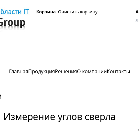
Корзина
Очистить корзину
А
е
Измерение углов сверла
Главная
Продукция
Решения
О компании
Контакты
е
Измерение углов сверла