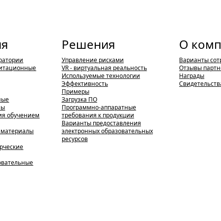
ия
Решения
О ком
ратории
Управление рисками
Варианты сот
итационные
VR - виртуальная реальность
Отзывы партн
Используемые технологии
Награды
Эффективность
Свидетельств
Примеры
ные
Загрузка ПО
мы
Программно-аппаратные
ия обучением
требования к продукции
Варианты предоставления
 материалы
электронных образовательных
ресурсов
ерческие
зовательные