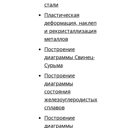
стали
Пластическая
деформация, наклеп
и рекристаллизация
металлов
Построение
диаграммы Свинец-
Сурьма
Построение
диаграммы
состояния
железоуглеродистых
сплавов
Построение
диаграммы