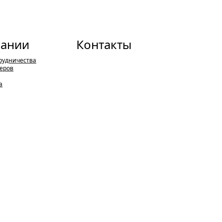
пании
Контакты
рудничества
еров
а