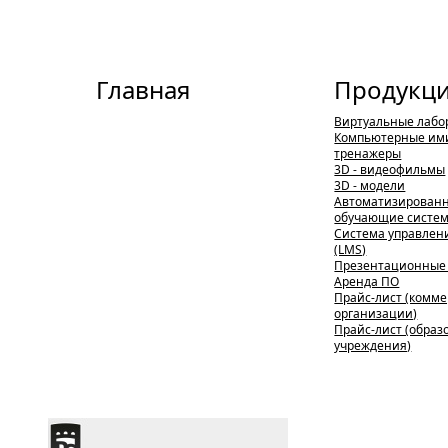
Главная
Продукц
Виртуальные лабо
Компьютерные им
тренажеры
3D - видеофильмы
3D - модели
Автоматизирован
обучающие систе
Система управлен
(LMS)
Презентационные
Аренда ПО
Прайс-лист (комм
организации)
Прайс-лист (обра
учреждения)