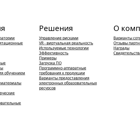
ия
Решения
О ком
ратории
Управление рисками
Варианты сот
итационные
VR - виртуальная реальность
Отзывы партн
Используемые технологии
Награды
Эффективность
Свидетельств
Примеры
ные
Загрузка ПО
мы
Программно-аппаратные
ия обучением
требования к продукции
Варианты предоставления
 материалы
электронных образовательных
ресурсов
ерческие
зовательные