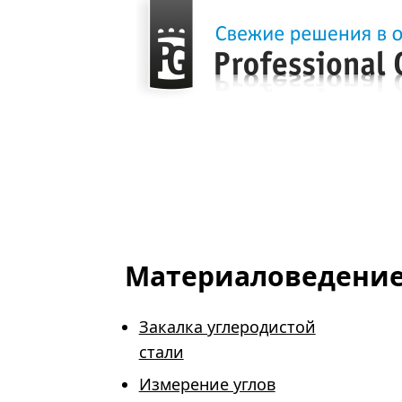
Главная
Продукция
Виртуальные лаборатории
Материаловедени
Материаловедени
Закалка углеродистой
стали
Измерение углов