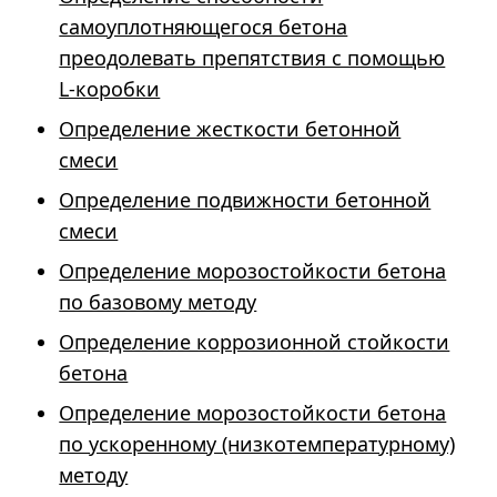
самоуплотняющегося бетона
преодолевать препятствия с помощью
L-коробки
Определение жесткости бетонной
смеси
Определение подвижности бетонной
смеси
Определение морозостойкости бетона
по базовому методу
Определение коррозионной стойкости
бетона
Определение морозостойкости бетона
по ускоренному (низкотемпературному)
методу